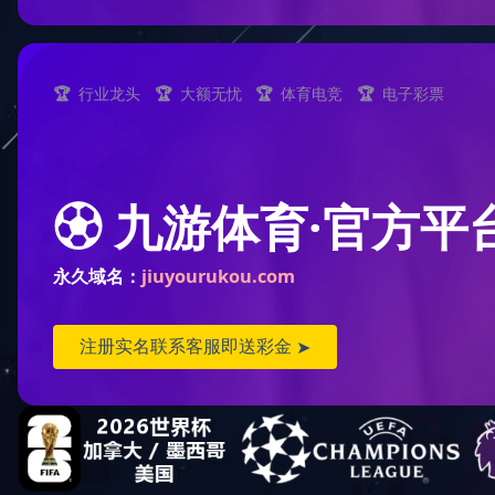
产品展示
产品目录
盐度计
糖盐度计
刻度式盐度计
数显盐度计
查看更多 >>
相关文章
盐度计的校准标准有哪些你知道吗？
盐度计的使用方法及维护保养