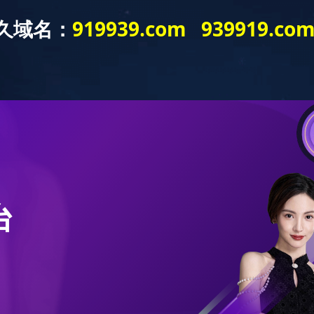
联系电话
020-38106065
新闻资讯
技术文章
案例展示