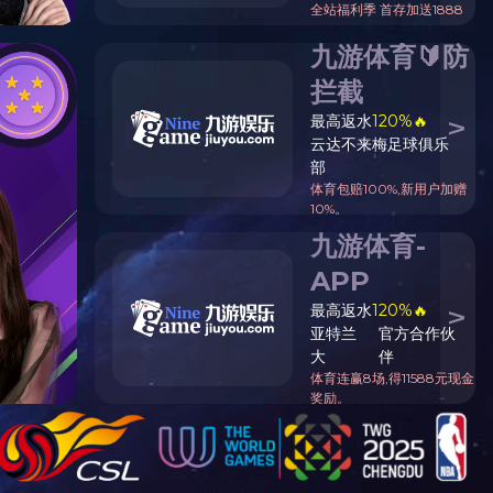
当前位置：
主页
>
产品展示
>
盐度计
>
PAL-BX | SALTATAGO爱拓低糖低盐测量糖盐度计
ATAGO爱拓低糖低盐测量糖盐度计
PAL-BX | SALT，一机同时测量糖度
（Brix）& 盐度（Salt），便携式设计，
型号：PAL-BX | SALT
产地：广州市
样品量少，测量快速，提供一款高效的
质量控制方案！乐动(中国)ledong·官方
查看详情
网页版糖盐度计，适用于各类食品生产
企业、餐饮连锁企业、检测机构等等。
CM-BASEα-SW（A）乐动(中国)ledong·官方网页版氯化钠溶液在线盐水浓度计
乐动(中国)ledong·官方网页版氯化钠溶
液在线盐水浓度计 CM-BASEα-
SW（A），可连续测量盐水浓度。用于
型号：CM-BASEα-SW（A）
产地：广州市