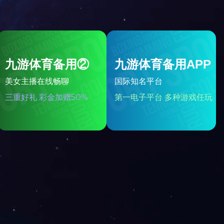
盐水生产线的实时监测与管理。可实时
监测浓度和混合比，测量数据可使用记
查看详情
录器（DC4-20mA）输出。
PR-100SA乐动(中国)ledong·官方网页版便携式数显人造海水盐度计
乐动(中国)ledong·官方网页版便携式数
显人造海水盐度计，专为测量海水盐度
而设计，适用于海产养殖、海产品制
型号：PR-100SA
产地：广州市
造、海洋生物研究等行业，测量及海水
及人造海水的浓度。
查看详情
PAL-Fish Tank乐动(中国)ledong·官方网页版便携式数显鱼塘海水盐度计
乐动(中国)ledong·官方网页版便携式数
显鱼塘海水盐度计/鱼塘海水盐度计/鱼塘
盐水浓度计 PAL-Fish Tank，能让你检
型号：PAL-Fish Tank
产地：广州市
测到鱼塘海水比重、鱼塘海水盐水及鱼