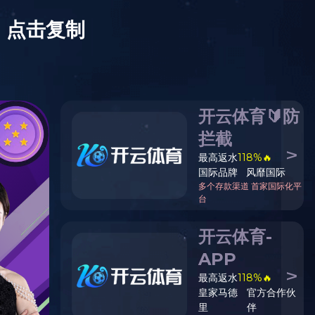
邮箱地址
QQ客服
hmy@atago-china.com
707191265
在线留言
乐动(中国)LEDONG·
官方网页版