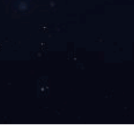
推荐产品
ATAGO爱拓便携式数显pH计
ATAGO爱拓低糖低盐测量糖盐度计