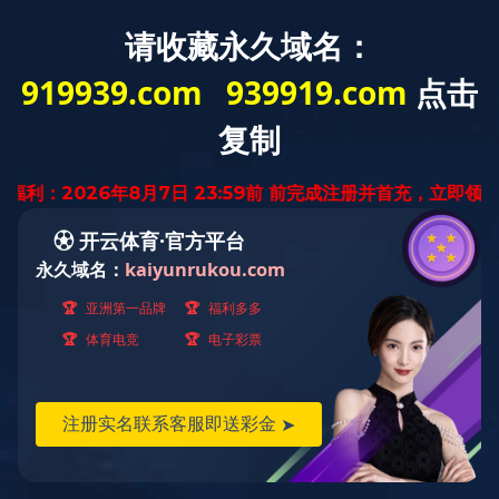
网站导航
产品中心
当前位置：
主页
>
产品中心
>
便携式数显糖酸度计
>
糖酸度计
>乐动(中
国)ledong·官方网页版水果含糖酸度计