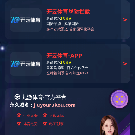
乐动(中国)ledong·官方网页版水果含糖
酸度计