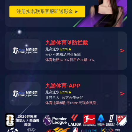
型号：PAL-BX/ACID F5
更新时间：2025-09-30
简要描述：
乐动(中国)ledong·官方网页版水果含糖酸度计 PAL-BX/ACID系列，
一机同时测量水果的糖度和酸度，自动计算糖酸比！糖酸比是影响
水果口感的关键！都市人生活水平越来越高，对水果的要求不仅仅
限于甜度、营养等，口感风味也是一个很重要的考虑因素！
产品咨询
服务电话
产品目录
点击展开+
相关文章
益的热带作物 — 香蕉。